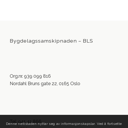
Bygdelagssamskipnaden – BLS
Org.nr. 939 099 816
Nordahl Bruns gate 22, 0165 Oslo
Tel: 941 41 866
Denne nettstaden nyttar seg av informasjonskapslar. Ved å fortsette